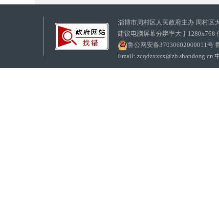
淄博市周村区人民政府主办 周村区
建议电脑屏幕分辨率大于1280x768
鲁公网安备37030602000011号
鲁
Email: zcqdzxxzx@zb.sha