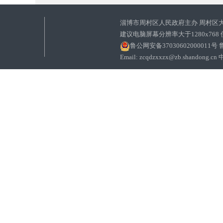
淄博市周村区人民政府主办 周村区
建议电脑屏幕分辨率大于1280x768
鲁公网安备37030602000011号
鲁
Email: zcqdzxxzx@zb.sha