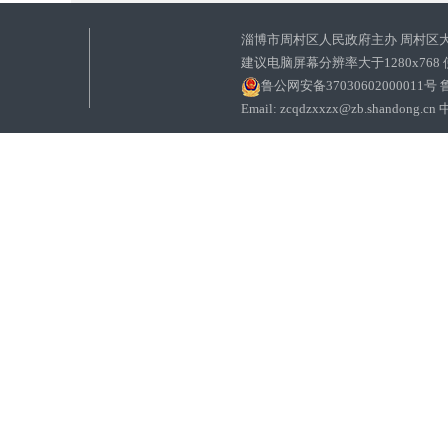
淄博市周村区人民政府主办 周村区
建议电脑屏幕分辨率大于1280x768
鲁公网安备37030602000011号
鲁
Email: zcqdzxxzx@zb.sha