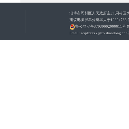
淄博市周村区人民政府主办 周村区
建议电脑屏幕分辨率大于1280x768
鲁公网安备37030602000011号
鲁
Email: zcqdzxxzx@zb.sha