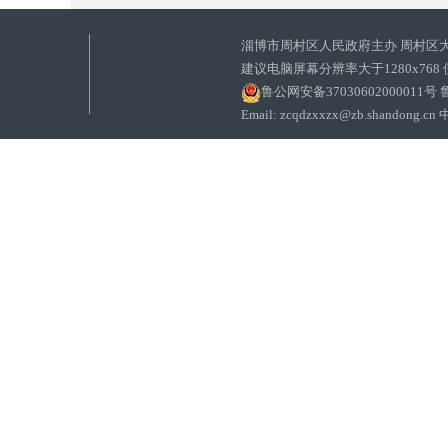
淄博市周村区人民政府主办 周村区
建议电脑屏幕分辨率大于1280x768
鲁公网安备37030602000011号
鲁
Email: zcqdzxxzx@zb.sha