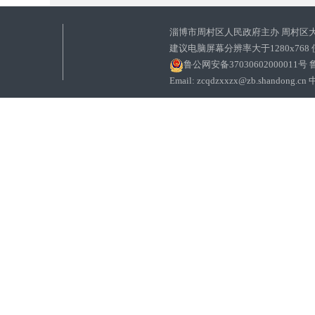
淄博市周村区人民政府主办 周村区
建议电脑屏幕分辨率大于1280x768
鲁公网安备37030602000011号
鲁
Email: zcqdzxxzx@zb.sha