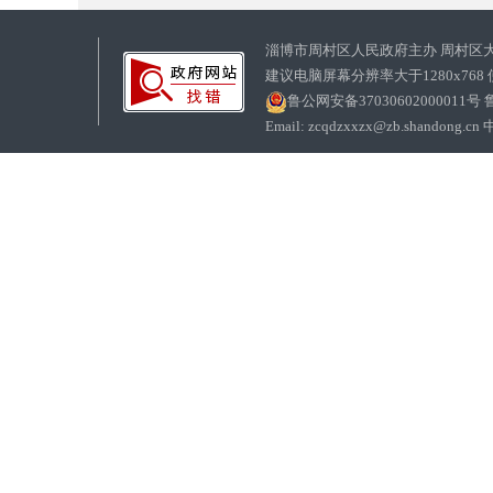
淄博市周村区人民政府主办 周村区
建议电脑屏幕分辨率大于1280x768
鲁公网安备37030602000011号
鲁
Email: zcqdzxxzx@zb.sha