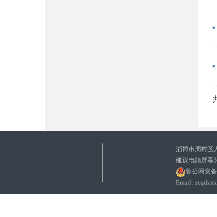
共
淄博市周村区
建议电脑屏幕分
鲁公网安备37
Email: zc