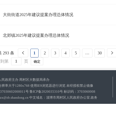
大街街道2025年建议提案办理总体情况
北郊镇2025年建议提案办理总体情况
 293 条
1
2
3
4
5
…
30
到第
页
确定
人民政府主办 周村区大数据局承办
辨率大于1280x768 使用IE9浏览器进行浏览 未经授权禁止镜像
030602000011号
鲁ICP备2020035310号 标识码：3703060008
qdzxxzx@zb.shandong.cn 中文域名：淄博市周村区人民政府办公室.政务