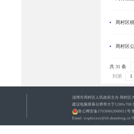
周村区
周村区公
共 31 条
到第
淄博市周村区人民政府主办 周村区
建议电脑屏幕分辨率大于1280x768
鲁公网安备37030602000011号
鲁
Email: zcqdzxxzx@zb.sha