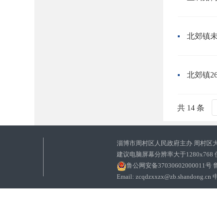
北郊镇
北郊镇2
共 14 条
淄博市周村区人民政府主办 周村区
建议电脑屏幕分辨率大于1280x768
鲁公网安备37030602000011号
鲁
Email: zcqdzxxzx@zb.sha