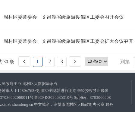
周村区委常委会、文昌湖省级旅游度假区工委会召开会议
周村区委常委会、文昌湖省级旅游度假区工委会扩大会议召开
 30 条
1
2
3
到第
人民政府主办 周村区大数据局承办
辨率大于1280x768 使用IE9浏览器进行浏览 未经授权禁止镜像
030602000011号
鲁ICP备2020035310号 标识码：3703060008
qdzxxzx@zb.shandong.cn 中文域名：淄博市周村区人民政府办公室.政务