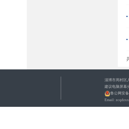
共
淄博市周村区
建议电脑屏幕分
鲁公网安备37
Email: zc